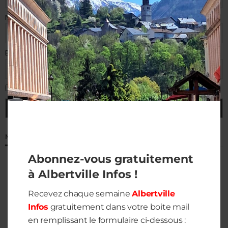
Nom de famille
E-mail (requis)
J'accepte la politique de confidentialité
MÉTÉO À ALBERTVILLE
Abonnez-vous gratuitement
à Albertville Infos !
Recevez chaque semaine
Albertville
Infos
gratuitement dans votre boite mail
en remplissant le formulaire ci-dessous :