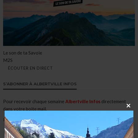
Le son de ta Savoie
M2S
ÉCOUTER EN DIRECT
S’ABONNER À ALBERTVILLE INFOS
Pour recevoir chaque semaine
Albertville Infos
directement
dans votre boite mail.
CLO
THI
MOD
Prénom