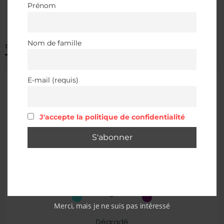
Prénom
Nom de famille
QUALITÉ DE L’AIR À ALBERTVILLE
E-mail (requis)
J'accepte la politique de confidentialité
Merci, mais je ne suis pas intéressé