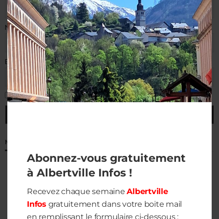
Nom de famille
E-mail (requis)
J'accepte la politique de confidentialité
MÉTÉO À ALBERTVILLE
Abonnez-vous gratuitement
à Albertville Infos !
Recevez chaque semaine
Albertville
Infos
gratuitement dans votre boite mail
en remplissant le formulaire ci-dessous :