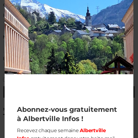
dans votre boite mail.
Prénom
Nom de famille
E-mail (requis)
J'accepte la politique de confidentialité
Abonnez-vous gratuitement
MÉTÉO À ALBERTVILLE
à Albertville Infos !
Recevez chaque semaine
Albertville