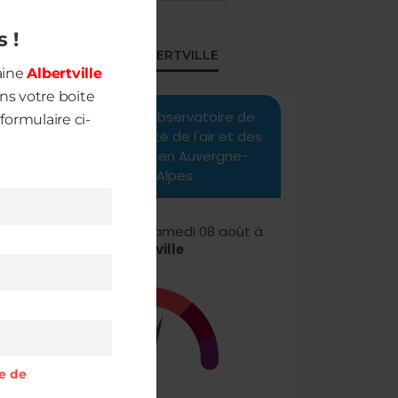
à
s !
QUALITÉ DE L’AIR À ALBERTVILLE
aine
Albertville
s votre boite
formulaire ci-
ue de