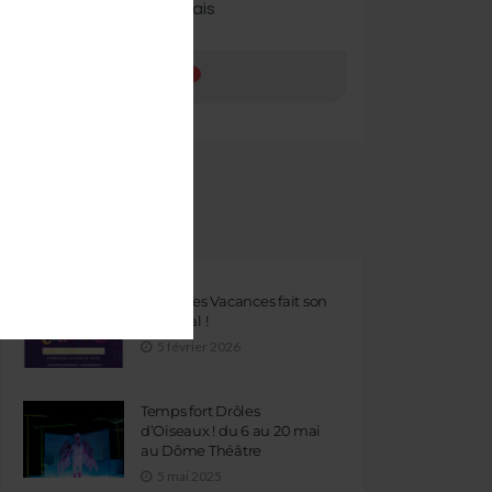
ARTICLES RÉCENTS
Lance Tes Vacances fait son
Carnaval !
5 février 2026
Temps fort Drôles
d’Oiseaux ! du 6 au 20 mai
au Dôme Théâtre
5 mai 2025