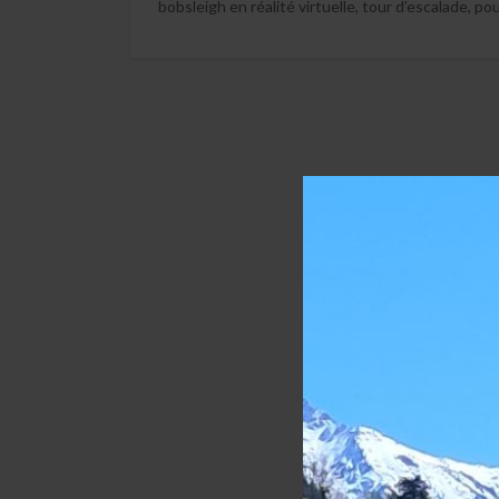
bobsleigh en réalité virtuelle, tour d’escalade, pou