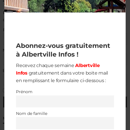
Pour recevoir chaque semaine
Albertville Infos
directement
dans votre boite mail.
Prénom
Abonnez-vous gratuitement
Nom de famille
à Albertville Infos !
Recevez chaque semaine
Albertville
E-mail (requis)
Infos
gratuitement dans votre boite mail
en remplissant le formulaire ci-dessous :
J'accepte la politique de confidentialité
Prénom
Nom de famille
MÉTÉO À ALBERTVILLE