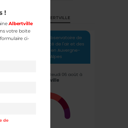
à
s !
QUALITÉ DE L’AIR À ALBERTVILLE
aine
Albertville
s votre boite
formulaire ci-
ue de