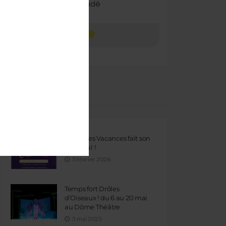
ARTICLES RÉCENTS
Lance Tes Vacances fait son
Carnaval !
5 février 2026
Temps fort Drôles
d’Oiseaux ! du 6 au 20 mai
au Dôme Théâtre
5 mai 2025