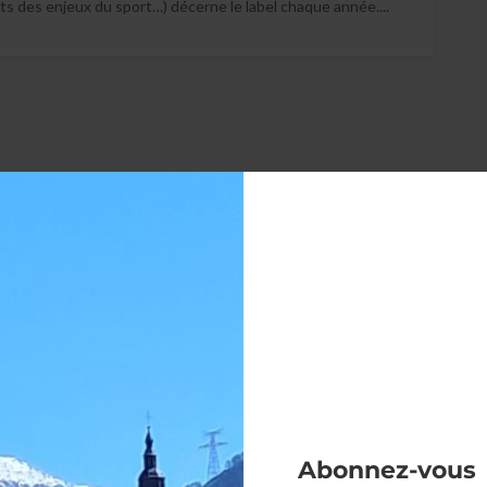
ts des enjeux du sport…) décerne le label chaque année....
Abonnez-vous