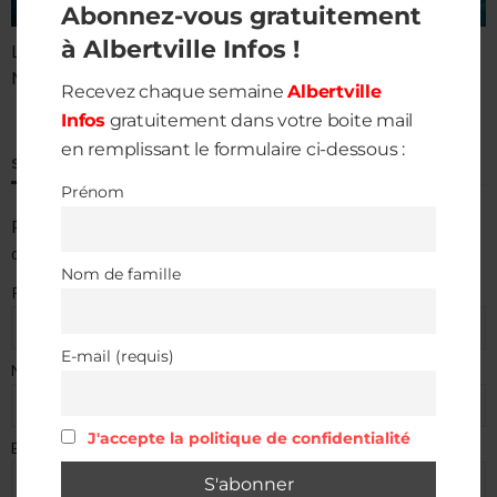
Abonnez-vous gratuitement
à Albertville Infos !
Le son de ta Savoie
M2S
Recevez chaque semaine
Albertville
ÉCOUTER EN DIRECT
Infos
gratuitement dans votre boite mail
en remplissant le formulaire ci-dessous :
S’ABONNER À ALBERTVILLE INFOS
Prénom
Pour recevoir chaque semaine
Albertville Infos
directement
dans votre boite mail.
Nom de famille
Prénom
E-mail (requis)
Nom de famille
J'accepte la politique de confidentialité
E-mail (requis)