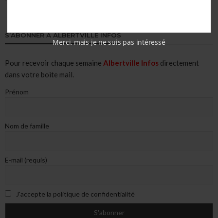
ÉCOUTER EN DIRECT
S’ABONNER À ALBERTVILLE INFOS
Merci, mais je ne suis pas intéressé
Pour recevoir chaque semaine
Albertville Infos
directement
dans votre boite mail.
Prénom
Nom de famille
E-mail (requis)
J'accepte la politique de confidentialité