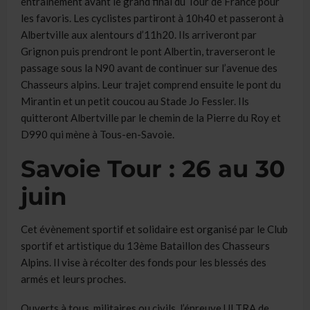
entrainement avant le grand final du Tour de France pour
les favoris. Les cyclistes partiront à 10h40 et passeront à
Albertville aux alentours d’11h20. Ils arriveront par
Grignon puis prendront le pont Albertin, traverseront le
passage sous la N90 avant de continuer sur l’avenue des
Chasseurs alpins. Leur trajet comprend ensuite le pont du
Mirantin et un petit coucou au Stade Jo Fessler. Ils
quitteront Albertville par le chemin de la Pierre du Roy et
D990 qui mène à Tous-en-Savoie.
Savoie Tour : 26 au 30
juin
Cet évènement sportif et solidaire est organisé par le Club
sportif et artistique du 13ème Bataillon des Chasseurs
Alpins. Il vise à récolter des fonds pour les blessés des
armés et leurs proches.
Ouverts à tous, militaires ou civils, l’épreuve ULTRA de