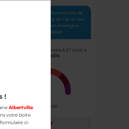
THIS
MODULE
à
s !
aine
Albertville
s votre boite
formulaire ci-