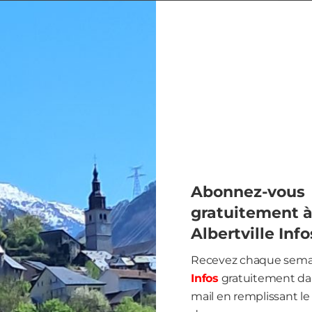
tel de Ville
s. Port du casque obligatoire quel que soit le mode de
à 16h
Abonnez-vous
à reservations.patrimoine@albertville.fr
gratuitement 
participant ainsi qu’un numéro de téléphone.
Albertville Info
Recevez chaque sem
Infos
gratuitement dan
mail en remplissant le 