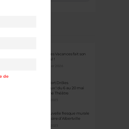
ARTICLES RÉCENTS
Lance Tes Vacances fait son
Carnaval !
5 février 2026
ue de
Temps fort Drôles
d’Oiseaux ! du 6 au 20 mai
au Dôme Théâtre
5 mai 2025
Une nouvelle fresque murale
de l’histoire d’Albertville
5 mai 2025