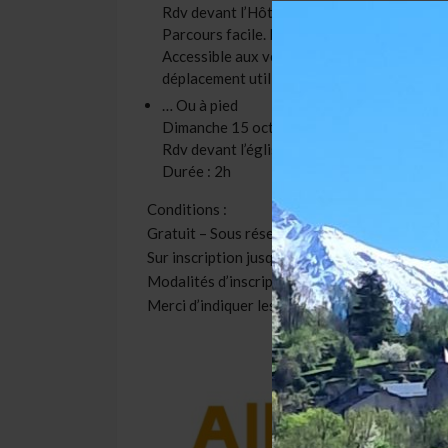
Rdv devant l’Hôtel de Ville, 12 cours de l’Hô
Parcours facile. Boucle d’environ 7 km.
Accessible aux vélos, trottinettes et roller
déplacement utilisé.
… Ou à pied
Dimanche 15 octobre à 14h
Rdv devant l’église Sainte-Thérèse
Durée : 2h
Conditions :
Gratuit – Sous réserve des places disponibles
Sur inscription jusqu’au vendredi 13 octobre 
Modalités d’inscription au 04 79 37 86 85 ou 
Merci d’indiquer les nom et prénom de chaque 