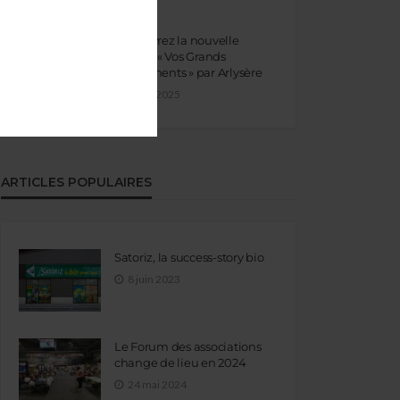
Découvrez la nouvelle
édition « Vos Grands
Événements » par Arlysère
5 mai 2025
ARTICLES POPULAIRES
Satoriz, la success-story bio
8 juin 2023
Le Forum des associations
change de lieu en 2024
24 mai 2024