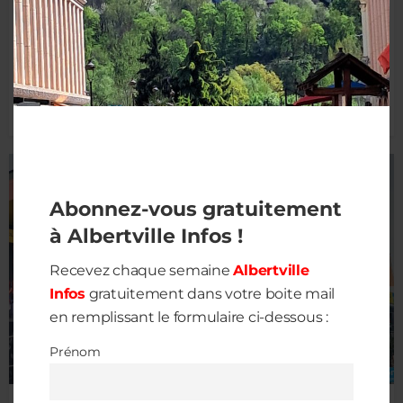
La Ville d’Albertville a travaillé sur un nouveau projet socio-
éducatif tout au long de l’année 2024. La version finale est
sortie début 2025. Ce projet vise à offrir un environnement
propice au développement des jeunes générations. Les
services municipaux concernés ont été repensés et
rassemblés sous une même direction pour...
Abonnez-vous gratuitement
à Albertville Infos !
Recevez chaque semaine
Albertville
Infos
gratuitement dans votre boite mail
en remplissant le formulaire ci-dessous :
Prénom