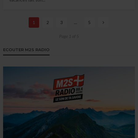
1
2
3
…
5
Page 1 of 5
ECOUTER M2S RADIO