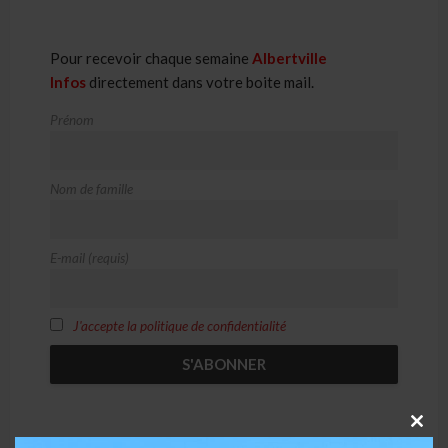
Pour recevoir chaque semaine
Albertville
Infos
directement dans votre boite mail.
Prénom
Nom de famille
E-mail (requis)
J'accepte la politique de confidentialité
CLO
THI