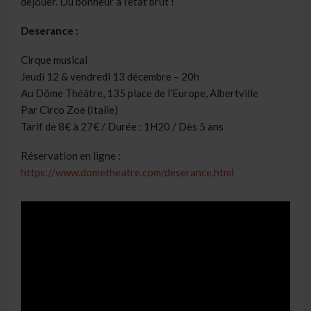
déjouer. Du bonheur à l’état brut !
Deserance :
Cirque musical
Jeudi 12 & vendredi 13 décembre – 20h
Au Dôme Théâtre, 135 place de l’Europe, Albertville
Par Circo Zoe (Italie)
Tarif de 8€ à 27€ / Durée : 1H20 / Dès 5 ans
Réservation en ligne :
https://www.dometheatre.com/deserance.html