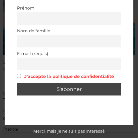
Prénom
Nom de famille
E-mail (requis)
Le son de ta Savoie
M2S
J'accepte la politique de confidentialité
ÉCOUTER EN DIRECT
S’ABONNER À ALBERTVILLE INFOS
Pour recevoir chaque semaine
Albertville Infos
directement
dans votre boite mail.
Prénom
Merci, mais je ne suis pas intéressé